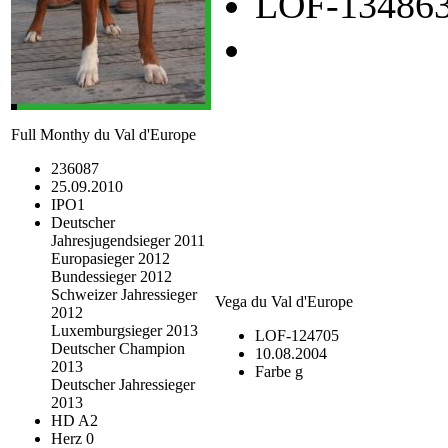
LOF-13486
Full Monthy du Val d'Europe
236087
25.09.2010
IPO1
Deutscher
Jahresjugendsieger 2011
Europasieger 2012
Bundessieger 2012
Schweizer Jahressieger
Vega du Val d'Europe
2012
Luxemburgsieger 2013
LOF-124705
Deutscher Champion
10.08.2004
2013
Farbe g
Deutscher Jahressieger
2013
HD A2
Herz 0