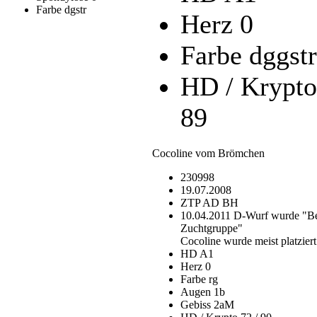
Farbe dgstr
Herz 0
Farbe dggstr
HD / Krypto
89
Cocoline vom Brömchen
230998
19.07.2008
ZTP AD BH
10.04.2011 D-Wurf wurde "Be
Zuchtgruppe"
Cocoline wurde meist platziert
HD A1
Herz 0
Farbe rg
Augen 1b
Gebiss 2aM