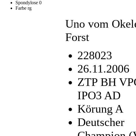
Spondylose 0
Farbe rg
Uno vom Okel
Forst
228023
26.11.2006
ZTP BH VP
IPO3 AD
Körung A
Deutscher
Champion 