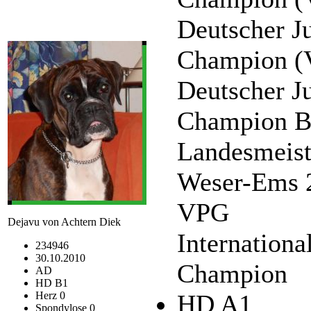
Deutscher J
Champion 
Deutscher J
Champion 
Landesmeist
Weser-Ems 
VPG
Dejavu von Achtern Diek
Internationa
234946
30.10.2010
Champion
AD
HD B1
Herz 0
HD A1
Spondylose 0