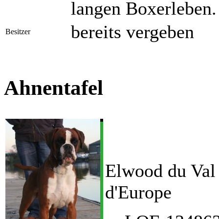
langen Boxerleben.
bereits vergeben
Besitzer
Ahnentafel
Elwood du Val
d'Europe