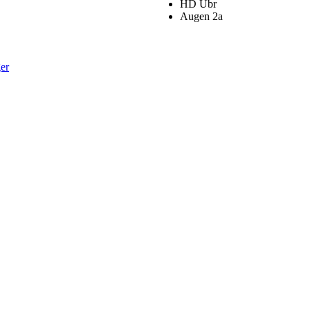
HD Übr
Augen 2a
er