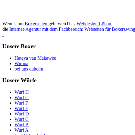
Wenn's um
Boxerseiten
geht webTU -
Webdesign Löbau
,
die
Internet-Agentur mit dem Fachbereich: Webseiten für Boxerzwing
Unsere Boxer
Hateya van Makawee
Wirona
bei uns daheim
Unsere Würfe
Wurf H
Wurf G
Wurf F
Wurf E
Wurf D
Wurf C
Wurf B
Wurf A