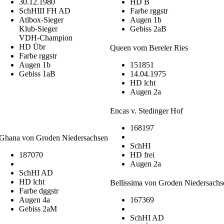
30.12.1980
HD B
SchHIII FH AD
Farbe rggstr
Atibox-Sieger
Augen 1b
Klub-Sieger
Gebiss 2aB
VDH-Champion
HD Übr
Queen vom Bereler Ries
Farbe rggstr
Augen 1b
151851
Gebiss 1aB
14.04.1975
HD lcht
Augen 2a
Encas v. Stedinger Hof
168197
Ghana von Groden Niedersachsen
SchHI
187070
HD frei
Augen 2a
SchHI AD
HD lcht
Bellissima von Groden Niedersachs
Farbe dggstr
Augen 4a
167369
Gebiss 2aM
SchHI AD