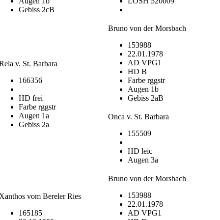
Augen 1b
LOSH 520009
Gebiss 2cB
Bruno von der Morsbach
153988
22.01.1978
AD VPG1
Rela v. St. Barbara
HD B
166356
Farbe rggstr
Augen 1b
HD frei
Gebiss 2aB
Farbe rggstr
Augen 1a
Onca v. St. Barbara
Gebiss 2a
155509
HD leic
Augen 3a
Bruno von der Morsbach
153988
Xanthos vom Bereler Ries
22.01.1978
165185
AD VPG1