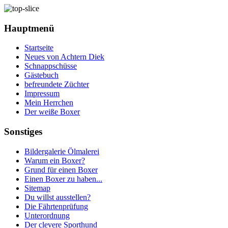
Hauptmenü
Startseite
Neues von Achtern Diek
Schnappschüsse
Gästebuch
befreundete Züchter
Impressum
Mein Herrchen
Der weiße Boxer
Sonstiges
Bildergalerie Ölmalerei
Warum ein Boxer?
Grund für einen Boxer
Einen Boxer zu haben...
Sitemap
Du willst ausstellen?
Die Fährtenprüfung
Unterordnung
Der clevere Sporthund