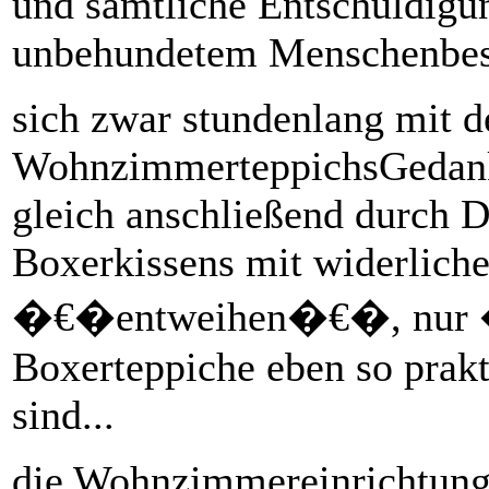
und sämtliche Entschuldigu
unbehundetem Menschenbesuc
sich zwar stundenlang mit 
WohnzimmerteppichsGedank
gleich anschließend durch 
Boxerkissens mit widerlich
�€�entweihen�€�, nur �€
Boxerteppiche eben so prak
sind...
die Wohnzimmereinrichtung 